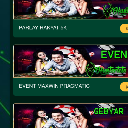
PARLAY RAKYAT 5K
K
EVENT MAXWIN PRAGMATIC
K