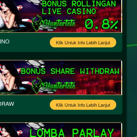
INO
Klik Untuk Info Lebih Lanjut
DRAW
Klik Untuk Info Lebih Lanjut