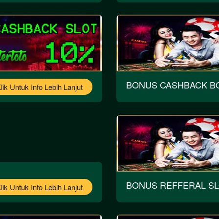
BONUS CASHBACK B
lik Untuk Info Lebih Lanjut
BONUS REFFERAL S
lik Untuk Info Lebih Lanjut