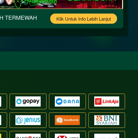
AH TERMEWAH
Klik Untuk Info Lebih Lanjut