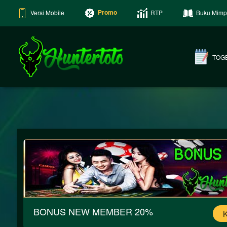
Promo
Versi Mobile
RTP
Buku Mimp
TOG
BONUS NEW MEMBER 20%
K