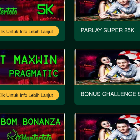
PARLAY SUPER 25K
lik Untuk Info Lebih Lanjut
BONUS CHALLENGE 
lik Untuk Info Lebih Lanjut